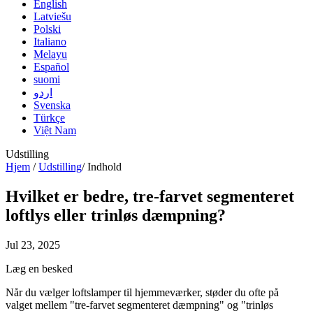
English
Latviešu
Polski
Italiano
Melayu
Español
suomi
اردو
Svenska
Türkçe
Việt Nam
Udstilling
Hjem
/
Udstilling
/
Indhold
Hvilket er bedre, tre-farvet segmenteret
loftlys eller trinløs dæmpning?
Jul 23, 2025
Læg en besked
Når du vælger loftslamper til hjemmeværker, støder du ofte på
valget mellem "tre-farvet segmenteret dæmpning" og "trinløs