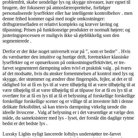
problemfrit, skabe uendelige lys og skygge niveauer, især egnet til
brugere, der fokuserer på atmosfæreoprettelse, forfølger
personaliserede lyseffekter eller har intelligente kontrolbehov . men
denne frihed kommer også med nogle omkostninger:
driftsgrænsefladen er relativt kompleks og kræver læring og
tilpasning; Prisen på funktionsrige produkter er normalt højere; og
justeringsprocessen er muligvis ikke så øjeblikkelig som den
segmenterede .
Derfor er der ikke noget universelt svar på ", som er bedre" . Hvis
du værdsætter den intuitive og hurtige drift, foretrækker klassiske
lyseffekter og er opmærksom på omkostningseffektivitet, er tre-
farvet segmenteret dæmpning uden tvivl et praktisk valg . på tværs
af det modsatte, hvis du ønsker fornemmelsen af kontrol med lys og
skygge, der strømmer og ændrer dine fingerspids, fejler, at det er til
rådighed for at få en lys til at være tilbøjelig til at være tilbøjelig til at
være tilbøjelig til at være tilbøjelig til at tilpasse for at få en lys til at
overføre for at få en lys til at få et belysning af forskellige forskellige
forskellige forskellige scener og er villige til at investere lidt i denne
delikate fleksibilitet, så kan trinvis dæmpning virkelig tænde din
ideelle livsscene . Valg af belysning er i det væsentlige at vælge den
måde, du sameksisterer med lys - lyset, der forstår din daglige rytme
bedst er det bedste lys .
Luxsky Lights nyligt lancerede loftslys understøtter tre-farvet