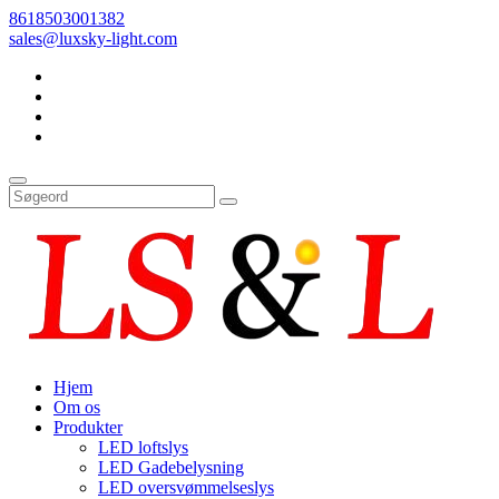
8618503001382
sales@luxsky-light.com
Hjem
Om os
Produkter
LED loftslys
LED Gadebelysning
LED oversvømmelseslys