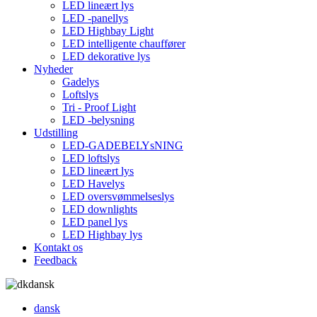
LED lineært lys
LED -panellys
LED Highbay Light
LED intelligente chauffører
LED dekorative lys
Nyheder
Gadelys
Loftslys
Tri - Proof Light
LED -belysning
Udstilling
LED-GADEBELYsNING
LED loftslys
LED lineært lys
LED Havelys
LED oversvømmelseslys
LED downlights
LED panel lys
LED Highbay lys
Kontakt os
Feedback
dansk
dansk