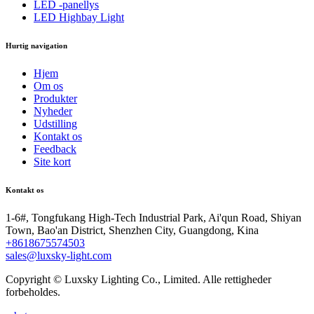
LED -panellys
LED Highbay Light
Hurtig navigation
Hjem
Om os
Produkter
Nyheder
Udstilling
Kontakt os
Feedback
Site kort
Kontakt os
1-6#, Tongfukang High-Tech Industrial Park, Ai'qun Road, Shiyan
Town, Bao'an District, Shenzhen City, Guangdong, Kina
+8618675574503
sales@luxsky-light.com
Copyright © Luxsky Lighting Co., Limited. Alle rettigheder
forbeholdes.