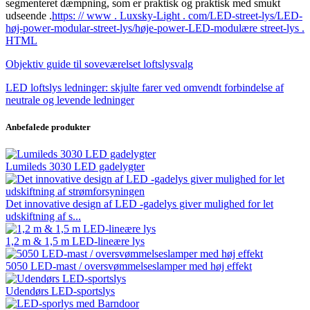
segmenteret dæmpning, som er praktisk og praktisk med smukt
udseende .
https: // www . Luxsky-Light . com/LED-street-lys/LED-
høj-power-modular-street-lys/høje-power-LED-modulære street-lys .
HTML
Objektiv guide til soveværelset loftslysvalg
LED loftslys ledninger: skjulte farer ved omvendt forbindelse af
neutrale og levende ledninger
Anbefalede produkter
Lumileds 3030 LED gadelygter
Det innovative design af LED -gadelys giver mulighed for let
udskiftning af s...
1,2 m & 1,5 m LED-lineære lys
5050 LED-mast / oversvømmelseslamper med høj effekt
Udendørs LED-sportslys