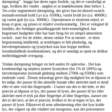
dæmpning" . begge har deres egne fordele, og det er vanskeligt at
sige, hvilken der vinder . nøglen er at imødekomme dine behov {.
Tre-color segmenteret dæmpning, der giver fast tre-threed-switch-
normalt-normalt kold Lys (ca. 6500k), varmt hvidt lys (ca. 4000K)
og varmt gult lys (ca. 3000K) . Operationen er ekstremt enkel, et
knap et gear, og prisen er relativt overkommelig . Det er velegnet til
familier, der forfølger grundlæggende bekvemmelighed, har
begrænset budgetter eller har bare brug for en simpel atmosfære
switch . især for de ældre, denne række For at mestre . er dens
begrænsning imidlertid, at ændringen er lidt pludselig, og
farvetemperaturen og lysstyrken kan kun hoppe mellem
forudindstillede kombinationer, og det er umuligt at opnå en delikat
mellemliggende overgang .
Trinløs dæmpning bringer en helt anden fri oplevelse . Det kan
kontinuerligt og stepless justere lysstyrken (fra 1% til 100%) og
farvetemperatur (normalt glidning mellem 2700k og 6500k) som
rindende vand . Denne teknologi giver dig mulighed for at tilpasse et
let miljø, der passer til din aktuelle humør eller aktivitet med et strejf
eller et røre ved din fingerspids - Uanset om det er det lette, er det
præcist at tilpasse et lys, der passer til lyset, der passer til lys eller
aktivitet med et tryk på dine fingertips af dine fingertips, uanset om
det er det lavt, at det er præcist, hvilket er let at tegne et lys, der
passer til lyset. Påkrævet til sene aftenlæsning eller det lyse kolde
lys, der vågner op din vitalitet om morgenen, kan det præsenteres